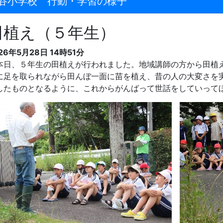
谷小学校 行動・学習の様子
田植え（５年生）
26年5月28日 14時51分
日、５年生の田植えが行われました。地域講師の方から田植
に足を取られながら田んぼ一面に苗を植え、昔の人の大変さを
したものとなるように、これからがんばって世話をしていって