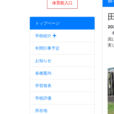
荻
体育館入口
トップページ
20
本
学校紹介
泥
実
年間行事予定
お知らせ
各種案内
学習発表
学校評価
所在地