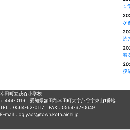
１
20
か
20
読
20
着
20
授
幸田町立荻谷小学校
〒444-0116 愛知県額田郡幸田町大字芦谷字東山1番地
TEL：0564-62-0117 FAX：0564-62-0649
E-mail：ogiyaes@town.kota.aichi.jp