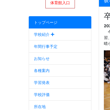
荻
体育館入口
トップページ
20
今
学校紹介
習
晴
年間行事予定
お知らせ
各種案内
学習発表
学校評価
所在地