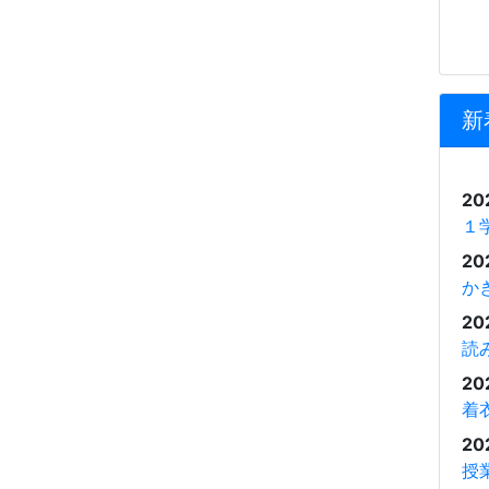
新
20
１
20
か
20
読
20
着
20
授