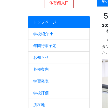
荻
体育館入口
トップページ
20
本
学校紹介
５
年間行事予定
タ
た
お知らせ
各種案内
学習発表
学校評価
所在地