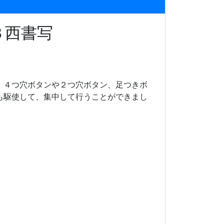
３西書写
、４つ穴ボタンや２つ穴ボタン、足つきボ
も駆使して、集中して行うことができまし