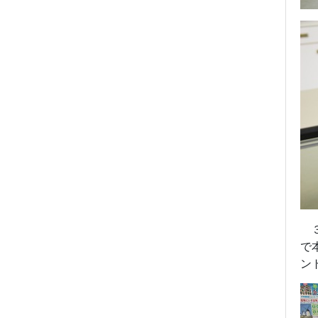
３
で
ン