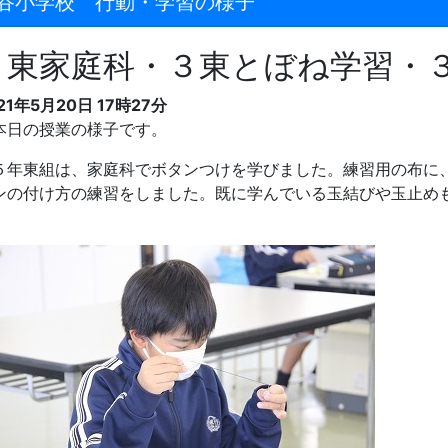
谷小学校 行動・学習の様子
５東家庭科・３東とぼね学習・
21年5月20日 17時27分
日の授業の様子です。
年東組は、家庭科でボタンつけを学びました。練習用の布に
ンの付け方の練習をしました。既に学んでいる玉結びや玉止め
。