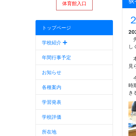
荻
体育館入口
トップページ
20
先
学校紹介
し
年間行事予定
本
見
お知らせ
今
時
各種案内
き
学習発表
学校評価
所在地