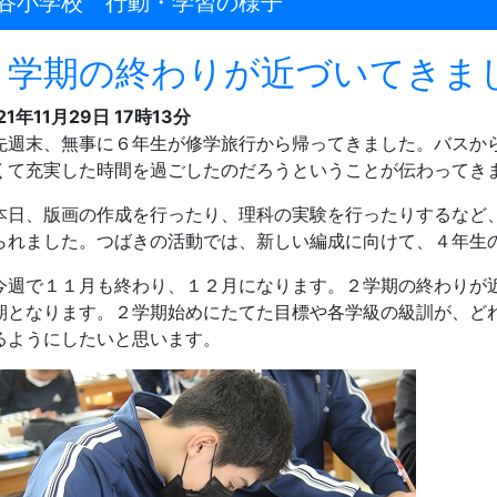
谷小学校 行動・学習の様子
２学期の終わりが近づいてきま
21年11月29日 17時13分
週末、無事に６年生が修学旅行から帰ってきました。バスか
くて充実した時間を過ごしたのだろうということが伝わってき
日、版画の作成を行ったり、理科の実験を行ったりするなど
られました。つばきの活動では、新しい編成に向けて、４年生
週で１１月も終わり、１２月になります。２学期の終わりが
期となります。２学期始めにたてた目標や各学級の級訓が、ど
るようにしたいと思います。