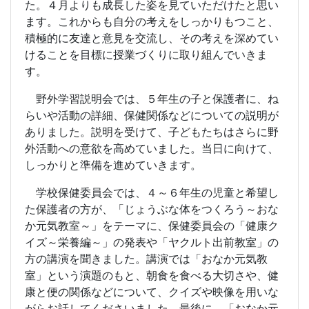
た。４月よりも成長した姿を見ていただけたと思い
ます。これからも自分の考えをしっかりもつこと、
積極的に友達と意見を交流し、その考えを深めてい
けることを目標に授業づくりに取り組んでいきま
す。
野外学習説明会では、５年生の子と保護者に、ね
らいや活動の詳細、保健関係などについての説明が
ありました。説明を受けて、子どもたちはさらに野
外活動への意欲を高めていました。当日に向けて、
しっかりと準備を進めていきます。
学校保健委員会では、４～６年生の児童と希望し
た保護者の方が、「じょうぶな体をつくろう～おな
か元気教室～」をテーマに、保健委員会の「健康ク
イズ～栄養編～」の発表や「ヤクルト出前教室」の
方の講演を聞きました。講演では「おなか元気教
室」という演題のもと、朝食を食べる大切さや、健
康と便の関係などについて、クイズや映像を用いな
がらお話してくださいました。最後に、「おなか元