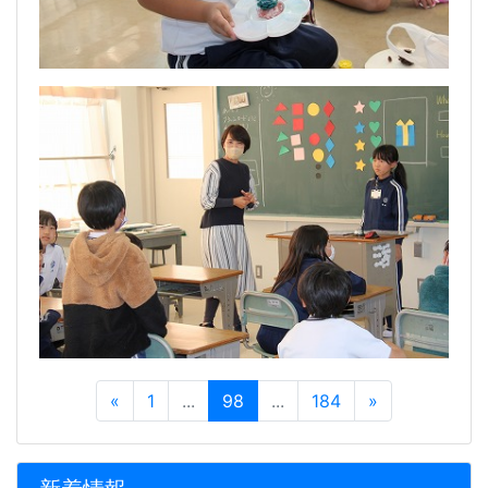
«
1
...
98
...
184
»