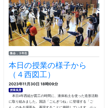
集会，３年生
本日の授業の様子から
（４西図工）
2023年11月30日 18時09分
授業風景
本日
4
年西組が図工の時間に、液体粘土を使った造形活動
に取り組みました。国語「ごんぎつね」に登場する「ご
ん」のある場面を、再現することに挑戦しています。ペッ